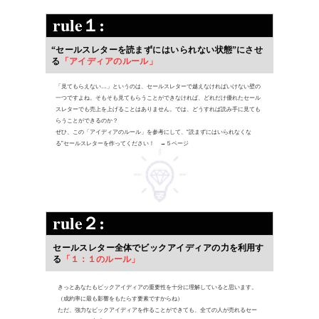
rule１:
“セールスレターを読まずにはいられない状態”にさせ
る
「アイディアのルール」
「見てもらえない…」というのは、セールスレターで越えなければいけない壁の
一つですよね。そもそも見てもらうことができなければ、どれだけ優れたセール
スレターでも売上を上げることはありません。では、どうすれば読み手に見ても
らうことができるのか？
ぜひ、この「アイディアのルール」を参考にして、“読まずにはいられなくな
る”セールスレターを作ってください！ →５ページ
rule２:
セールスレター全体でビックアイディアの力を利用す
る
「１：１のルール」
きっとあなたもビックアイディアの重要性を十分に理解していると思います。
（成約率に最も影響をもたらす要素ですからね）
ただ、強力なビックアイディアを作ることができても、全ての人が売れるセー