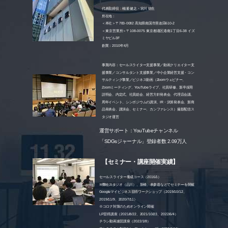
代表取締役：楠瀬 健之・宮川 徳生
所在地：
＜本社＞〒783-0082 高知県南国市里改田610-2
＜東京営業所＞〒108-0075 東京都港区港南1丁目6-38 イズ
ミヤビル3F
創業：2010年4月
事業内容：セールスライター支援事業／動画クリエイター支
援事業／コンサルタント支援事業／中小企業経営支援・コン
サルティング事業／ビジネス動画（Zoomウェビナー、
Zoomミーティング、YouTubeライブ、社員研修、新卒採用
説明会、内定式、社員総会、経営方針発表会、代理店会議、
周年イベント、シンポジウムの講演、IR・決算発表会、新商
品発表会、講演会、セミナー、カンファレンス）撮影配信ス
タジオ運営
運営サポート：YouTubeチャンネル
「SDGsジャーナル」登録者数 2.09万人
【セミナー・講座開催実績】
セールスライター養成コース（2016/1）
※弊社スタジオ（品川）、新橋、表参道などでセミナーを開催
Googleマイビジネス習得ワークショップ（2019/10/12、
2019/11/9、2020/7/11）
※コロナ対策のためオンライン開催
LP習得講座（2021/8/22、2021/10/23、2022/6/4）
チラシ動画速習講座（2022/1/8）