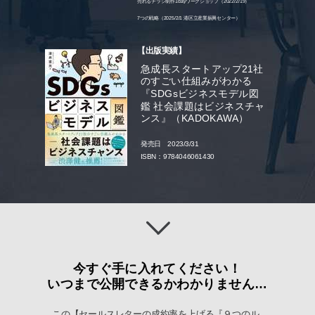
売れるチラシ制作1dayワークショップ（2022/2/19）
7つの戦略（2025/2/1 港区立産業振興センター）
【出版実績】
急成長スタートアップ21社
のすごい仕組みがわかる
『SDGsビジネスモデル図
鑑 社会課題はビジネスチャ
ンス』（KADOKAWA）
発売日 2023/3/31
ISBN：9784046061430
今すぐ手に入れてください！
いつまで公開できるかわかりません…
この【セールスレターの成約率を上げる『９つのル