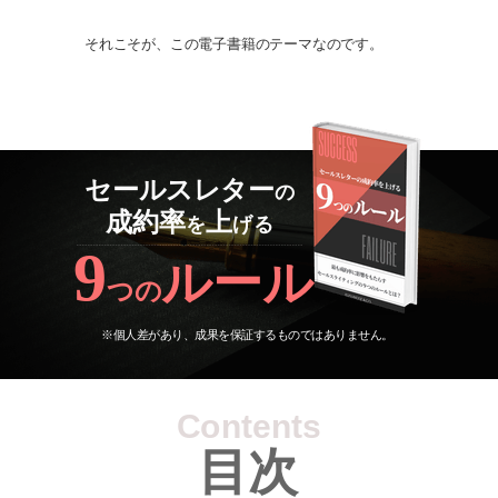
それこそが、この電子書籍のテーマなのです。
セールスレター
の
成約率
上
を
げる
9
ルール
つの
※個人差があり、成果を保証するものではありません
。
Contents
目次