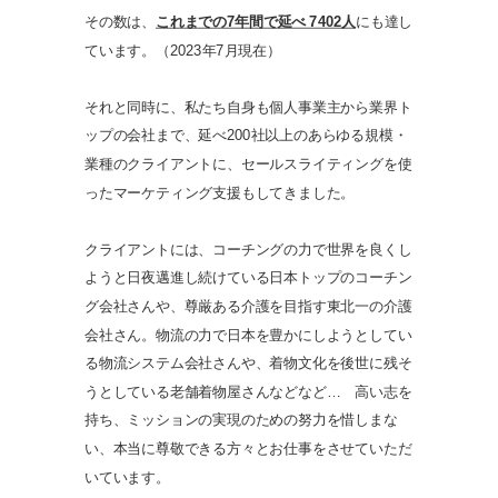
その数は、
これまでの7年間で延べ 7402人
にも達し
ています。（2023年7月現在）
それと同時に、私たち自身も個人事業主から業界ト
ップの会社まで、延べ200社以上のあらゆる規模・
業種のクライアントに、セールスライティングを使
ったマーケティング支援もしてきました。
クライアントには、コーチングの力で世界を良くし
ようと日夜邁進し続けている日本トップのコーチン
グ会社さんや、尊厳ある介護を目指す東北一の介護
会社さん。物流の力で日本を豊かにしようとしてい
る物流システム会社さんや、着物文化を後世に残そ
うとしている老舗着物屋さんなどなど… 高い志を
持ち、ミッションの実現のための努力を惜しまな
い、本当に尊敬できる方々とお仕事をさせていただ
いています。