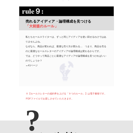
rule９:
売れるアイディア・論理構成を見つける
「大前提のルール」
私たちセールスライターは、ずっと同じアイディアを使い回せるわけではあ
りませんよね。
なぜなら、商品が変われば、最適な売り方が変わる… つまり、商品を売る
のに最適なセールスレターのアイディアや論理構成は変わるからです。
では、どうやって商品ごとに最適なアイディアや論理構成を見つければいい
のでしょうか？
→41ページ
※【
セールスレターの成約率を上げる「９つのルール」】は電子書籍です。
PDFファイルでお渡しさせていただきます。
?