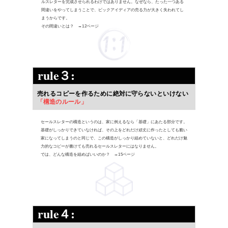
ルスレターを完成させられるわけではありません。なぜなら、たった一つある
間違いをやってしまうことで、ビックアイディアの売る力が大きく失われてし
まうからです。
その間違いとは？ →12ページ
rule３:
売れるコピーを作るために絶対に守らないといけない
「構造のルール」
セールスレターの構造というのは、家に例えるなら「基礎」にあたる部分です。
基礎がしっかりできていなければ、その上をどれだけ頑丈に作ったとしても脆い
家になってしまうのと同じで、この構造がしっかり組めていないと、どれだけ魅
力的なコピーが書けても売れるセールスレターにはなりません。
では、どんな構造を組めばいいのか？ →15ページ
rule４: