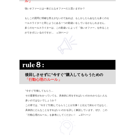
ル」
強いオファーとは一体どんなオファーだと思いますか？
もしこの質問に明確な答えがないのであれば、もしかしたらあなたも多くのセ
ールスライターと同じようにある一つの勘違いをしているかもしれません。
多くのセールスライターは、この勘違いによって「強いオファー」を作ること
ができずにいるのですが… →34ページ
rule８:
後回しさせずに“今すぐ”購入してもらうための
「行動心理のルール」
“今すぐ”行動してもらう…
その重要性がわかっていても、具体的に何をすればいいのかわからない人も
多いのではないでしょうか？
この章では、“今すぐ”行動してもらうことが大事！と伝えて終わりではなく、
具体的にどんなことをすればいいのかを詳しく解説しています。ぜひ、この
「行動心理のルール」を参考にしてください！
→37ページ