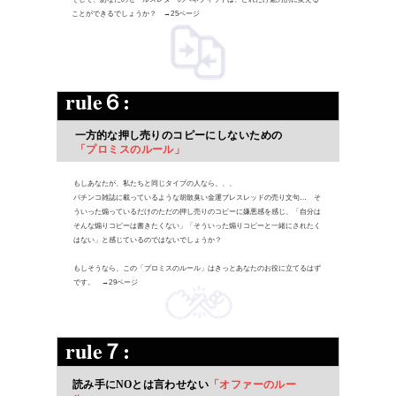
ことができるでしょうか？ →25ページ
rule６:
一方的な押し売りのコピーにしないための
「プロミスのルール」
もしあなたが、私たちと同じタイプの人なら、、、
パチンコ雑誌に載っているような胡散臭い金運ブレスレッドの売り文句… そ
ういった煽っているだけのただの押し売りのコピーに嫌悪感を感じ、「自分は
そんな煽りコピーは書きたくない」「そういった煽りコピーと一緒にされたく
はない」と感じているのではないでしょうか？
もしそうなら、この「プロミスのルール」はきっとあなたのお役に立てるはず
です。 →29ページ
rule７:
読み手にNOとは言わせない
「オファーのルー