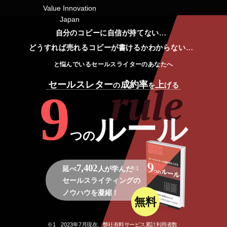
Value Innovation
Japan
自分のコピーに自信が持てない…
どうすれば売れるコピーが書けるかわからない…
と悩んでいるセールスライターのあなたへ
rule
セールスレター
成約率
上
の
を
げる
9
ルール
つの
7,402
※1
延べ
人が学んだ
セールスライティングの
ノウハウを凝縮！
無料
※1 2023年7月現在
、
弊社有料
サービス累計利用者数